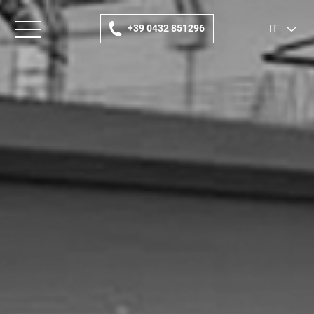
+39 0432 851296
IT